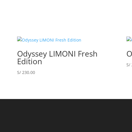
Odyssey LIMONI Fresh
O
Edition
S/
S/
230.00