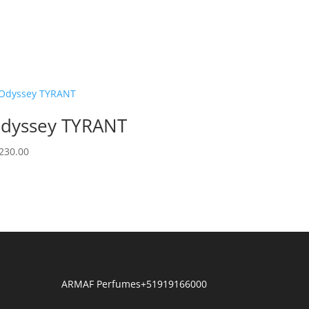
dyssey TYRANT
230.00
ARMAF Perfumes
+51919166000