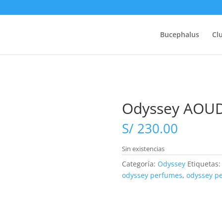
Bucephalus
Cl
Odyssey AOU
S/
230.00
Sin existencias
Categoría:
Odyssey
Etiquetas
odyssey perfumes
,
odyssey p