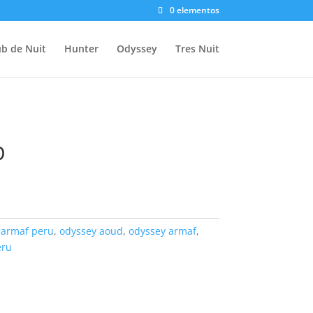
0 elementos
ub de Nuit
Hunter
Odyssey
Tres Nuit
D
:
armaf peru
,
odyssey aoud
,
odyssey armaf
,
eru